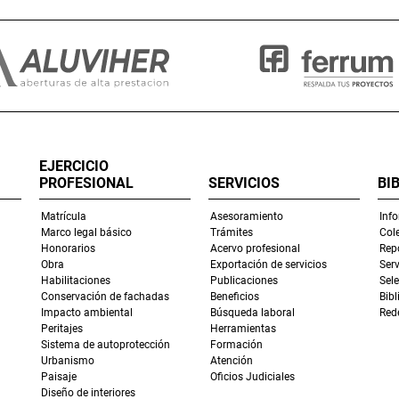
EJERCICIO
PROFESIONAL
SERVICIOS
BI
Matrícula
Asesoramiento
Inf
Marco legal básico
Trámites
Col
Honorarios
Acervo profesional
Repo
Obra
Exportación de servicios
Serv
Habilitaciones
Publicaciones
Sel
Conservación de fachadas
Beneficios
Bibl
Impacto ambiental
Búsqueda laboral
Rede
Peritajes
Herramientas
Sistema de autoprotección
Formación
Urbanismo
Atención
Paisaje
Oficios Judiciales
Diseño de interiores