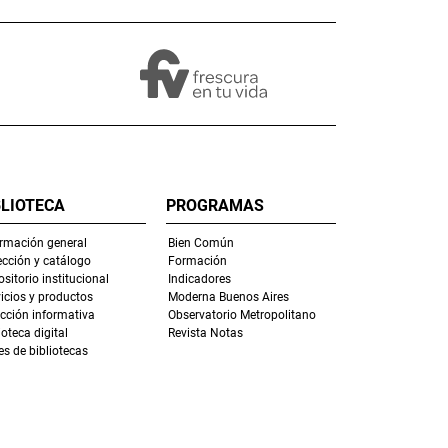
BLIOTECA
PROGRAMAS
ormación general
Bien Común
ección y catálogo
Formación
sitorio institucional
Indicadores
icios y productos
Moderna Buenos Aires
ección informativa
Observatorio Metropolitano
ioteca digital
Revista Notas
s de bibliotecas