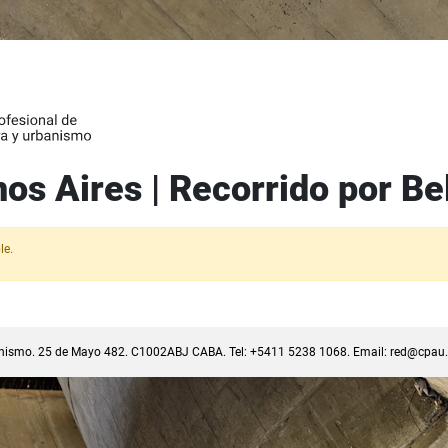
s Aires | Recorrido por Be
le.
banismo. 25 de Mayo 482. C1002ABJ CABA. Tel: +5411 5238 1068. Email:
red@cpau.