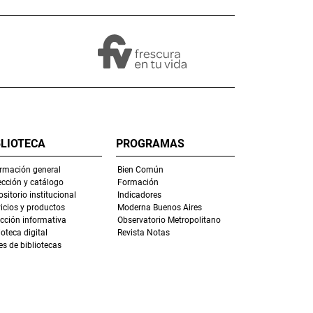
BLIOTECA
PROGRAMAS
ormación general
Bien Común
ección y catálogo
Formación
sitorio institucional
Indicadores
icios y productos
Moderna Buenos Aires
ección informativa
Observatorio Metropolitano
ioteca digital
Revista Notas
s de bibliotecas