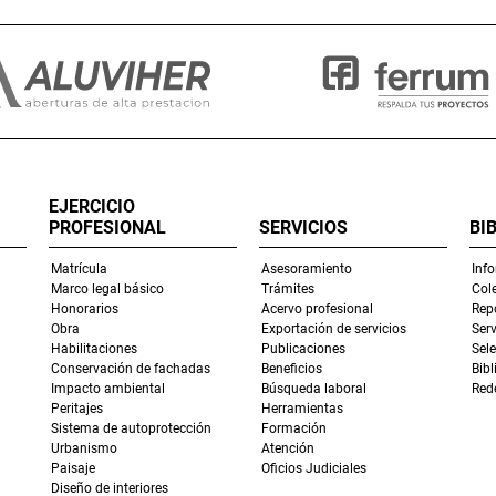
EJERCICIO
PROFESIONAL
SERVICIOS
BI
Matrícula
Asesoramiento
Inf
Marco legal básico
Trámites
Col
Honorarios
Acervo profesional
Repo
Obra
Exportación de servicios
Serv
Habilitaciones
Publicaciones
Sel
Conservación de fachadas
Beneficios
Bibl
Impacto ambiental
Búsqueda laboral
Rede
Peritajes
Herramientas
Sistema de autoprotección
Formación
Urbanismo
Atención
Paisaje
Oficios Judiciales
Diseño de interiores